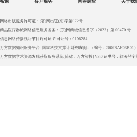
帮助
客户服务
问卷调查
关于我
网络出版服务许可证：(署)网出证(京)字第072号
药品医疗器械网络信息服务备案：(京)网药械信息备字（2023）第 00470 号
信息网络传播视听节目许可证 许可证号：0108284
万方数据知识服务平台--国家科技支撑计划资助项目（编号：2006BAH03B01
万方数据学术资源发现获取服务系统[简称：万方智搜] V3.0 证书号：软著登字第1