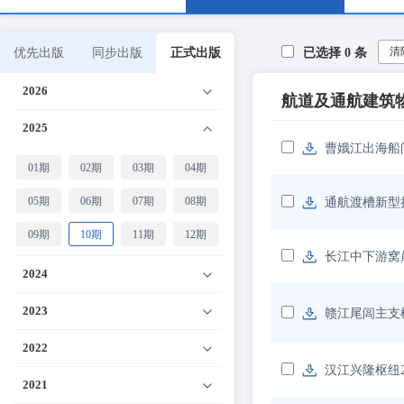
清
优先出版
同步出版
正式出版
已选择
0
条
2026
航道及通航建筑
2025
曹娥江出海船
01期
02期
03期
04期
05期
06期
07期
08期
通航渡槽新型
09期
10期
11期
12期
长江中下游窝
2024
2023
赣江尾闾主支
2022
汉江兴隆枢纽
2021