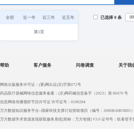
清
全部
近一年
近三年
近五年
已选择
0
条
第1页
帮助
客户服务
问卷调查
关于我
网络出版服务许可证：(署)网出证(京)字第072号
药品医疗器械网络信息服务备案：(京)网药械信息备字（2023）第 00470 号
信息网络传播视听节目许可证 许可证号：0108284
万方数据知识服务平台--国家科技支撑计划资助项目（编号：2006BAH03B01
万方数据学术资源发现获取服务系统[简称：万方智搜] V3.0 证书号：软著登字第1