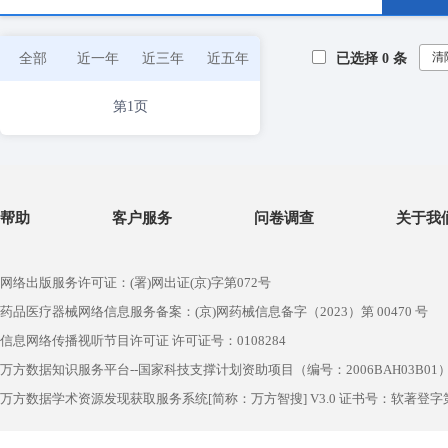
清
全部
近一年
近三年
近五年
已选择
0
条
第1页
帮助
客户服务
问卷调查
关于我
网络出版服务许可证：(署)网出证(京)字第072号
药品医疗器械网络信息服务备案：(京)网药械信息备字（2023）第 00470 号
信息网络传播视听节目许可证 许可证号：0108284
万方数据知识服务平台--国家科技支撑计划资助项目（编号：2006BAH03B01
万方数据学术资源发现获取服务系统[简称：万方智搜] V3.0 证书号：软著登字第1