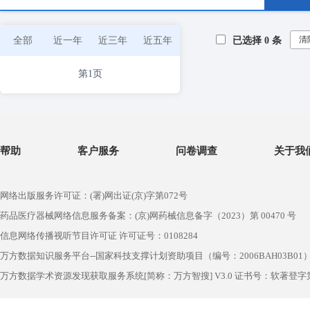
清
全部
近一年
近三年
近五年
已选择
0
条
第1页
帮助
客户服务
问卷调查
关于我
网络出版服务许可证：(署)网出证(京)字第072号
药品医疗器械网络信息服务备案：(京)网药械信息备字（2023）第 00470 号
信息网络传播视听节目许可证 许可证号：0108284
万方数据知识服务平台--国家科技支撑计划资助项目（编号：2006BAH03B01
万方数据学术资源发现获取服务系统[简称：万方智搜] V3.0 证书号：软著登字第1