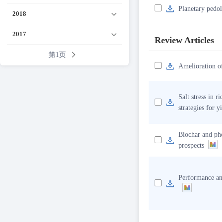
Planetary pedo
2018
2017
Review Articles
第1页
Amelioration of
Salt stress in 
strategies for y
Biochar and pho
prospects
Performance and