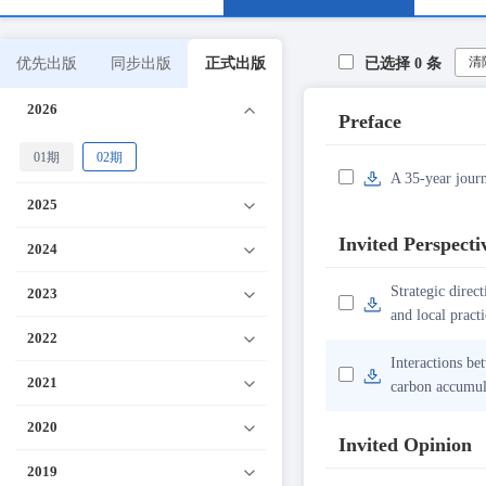
清
优先出版
同步出版
正式出版
已选择
0
条
2026
Preface
01期
02期
A 35-year journ
2025
Invited Perspecti
2024
Strategic direct
2023
and local practi
2022
Interactions b
2021
carbon accumul
2020
Invited Opinion
2019