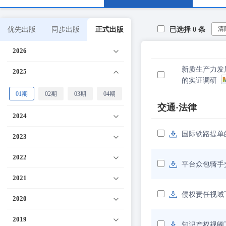
清
优先出版
同步出版
正式出版
已选择
0
条
2026
新质生产力发
2025
的实证调研
01期
02期
03期
04期
交通·法律
2024
国际铁路提单
2023
2022
平台众包骑手
2021
侵权责任视域
2020
2019
知识产权视阈