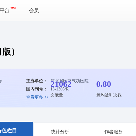
平台
会员
月版）
会
主办单位：
河北省医疗气功医院
21062
0.80
国内刊号：
13-1305/R
文献量
篇均被引次数
查看更多
特色栏目
统计分析
作者服务