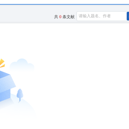
共
0
条文献