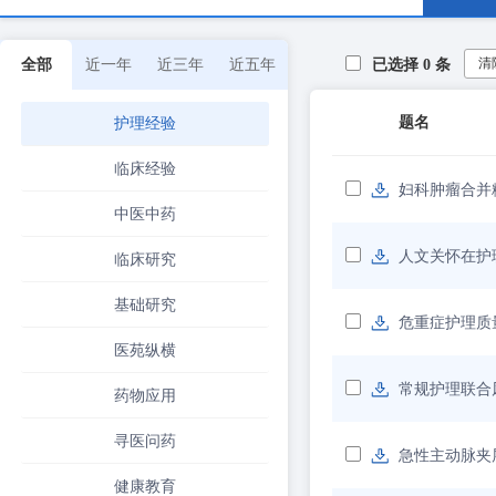
清
全部
近一年
近三年
近五年
已选择
0
条
题名
护理经验
临床经验
妇科肿瘤合并
中医中药
人文关怀在护
临床研究
基础研究
危重症护理质
医苑纵横
常规护理联合
药物应用
寻医问药
急性主动脉夹
健康教育