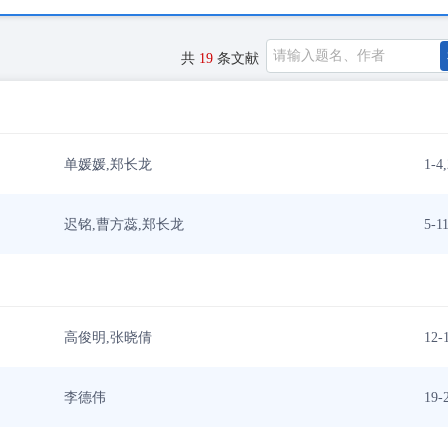
共
19
条文献
单媛媛,郑长龙
1-4
迟铭,曹方蕊,郑长龙
5-1
高俊明,张晓倩
12-
李德伟
19-