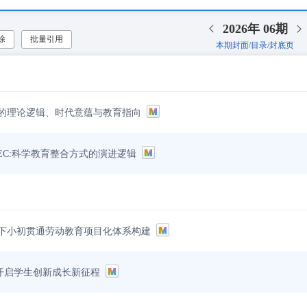
2026年
06期
除
批量引用
本期封面/目录/封底页
的理论逻辑、时代意蕴与教育指向
TEC:科学教育整合方式的演进逻辑
下小初贯通劳动教育项目化体系构建
:开启学生创新成长新征程