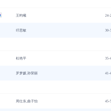
王昀曦
24-
吁思敏
30-
杜艳平
35-
罗梦媛,孙荣丽
41-
周仕东,曲子怡
45-