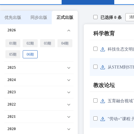
清
优先出版
同步出版
正式出版
已选择
0
条
2026
科学教育
01期
02期
03期
04期
科技生态文明
05期
06期
从STEM到S
2025
2024
教改论坛
2023
五育融合视域
2022
2021
"劳动+"课程
2020