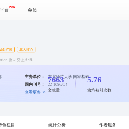
平台
会员
AMI扩展
北大核心
Education 현대중소학육
部
主办单位：
东北师范大学 国家基础...
7663
5.76
国内刊号：
22-1096/G4
文献量
篇均被引次数
查看更多
特色栏目
统计分析
作者服务