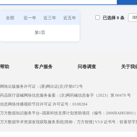
清
全部
近一年
近三年
近五年
已选择
0
条
第1页
帮助
客户服务
问卷调查
关于我
网络出版服务许可证：(署)网出证(京)字第072号
药品医疗器械网络信息服务备案：(京)网药械信息备字（2023）第 00470 号
信息网络传播视听节目许可证 许可证号：0108284
万方数据知识服务平台--国家科技支撑计划资助项目（编号：2006BAH03B01
万方数据学术资源发现获取服务系统[简称：万方智搜] V3.0 证书号：软著登字第1