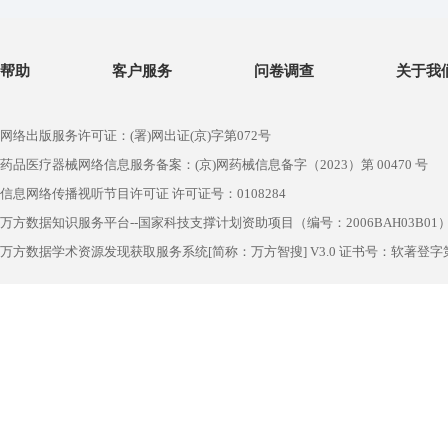
帮助
客户服务
问卷调查
关于我
网络出版服务许可证：(署)网出证(京)字第072号
药品医疗器械网络信息服务备案：(京)网药械信息备字（2023）第 00470 号
信息网络传播视听节目许可证 许可证号：0108284
万方数据知识服务平台--国家科技支撑计划资助项目（编号：2006BAH03B01
万方数据学术资源发现获取服务系统[简称：万方智搜] V3.0 证书号：软著登字第1