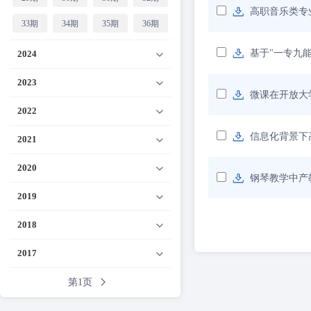
高职音乐类专
33期
34期
35期
36期
基于"一专九
2024
2023
微课在开放大
2022
信息化背景下
2021
2020
钢琴教学中产
2019
2018
2017
第1页