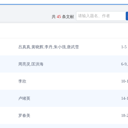
共
45
条文献
吕真真,黄晓辉,李丹,朱小强,唐武雪
1-5
周亮灵,匡洪海
6-9
李欣
10-
卢绪英
14-
罗春美
18-