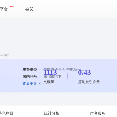
平台
会员
nology
主办单位：
中国电子学会 中电新一...
1113
0.43
国内刊号：
10-1581/TP
文献量
篇均被引次数
查看更多
特色栏目
统计分析
作者服务