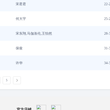
宋君君
22-
何大宇
25-
宋东翔,马伽洛伦,王怡然
28-
保俊
31-
许华
34-
5
官方店铺