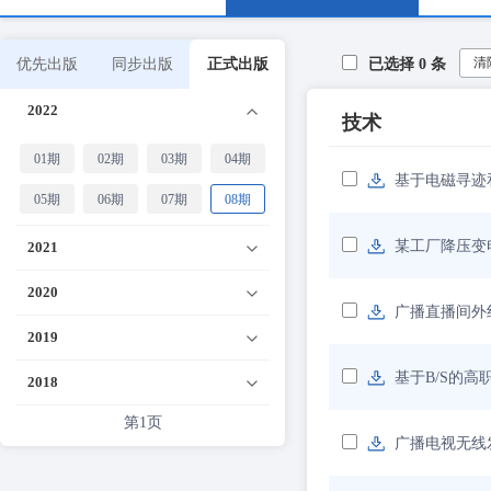
清
优先出版
同步出版
正式出版
已选择
0
条
2022
技术
01期
02期
03期
04期
基于电磁寻迹
05期
06期
07期
08期
某工厂降压变
2021
2020
广播直播间外
2019
基于B/S的
2018
第1页
广播电视无线