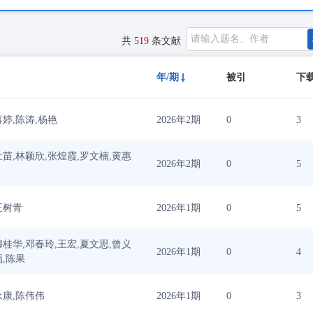
共
519
条文献
年/期
被引
下
蒋婷,陈涛,杨艳
2026年2期
0
3
壮苗,林颖欣,张煌霞,罗文楠,黄惠
2026年2期
0
5
王树青
2026年1期
0
5
穆桂华,邓春玲,王宏,夏文思,曾义
2026年1期
0
4
福,陈果
永康,陈伟伟
2026年1期
0
3