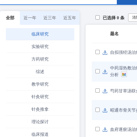
清
全部
近一年
近三年
近五年
已选择
0
条
题名
临床研究
实验研究
自拟强经汤治
方药研究
中药湿热敷治
综述
分析
教学研究
芍药甘草汤联
针灸研究
针灸推拿
昭通市骨关节
理论探讨
血府逐瘀汤治
临床报道