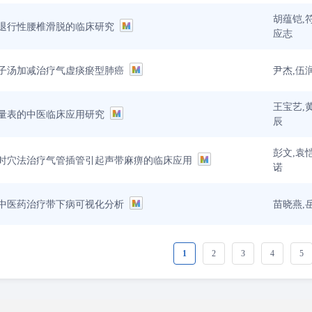
胡蕴铠,
退行性腰椎滑脱的临床研究
应志
尹杰,伍
子汤加减治疗气虚痰瘀型肺癌
王宝艺,
量表的中医临床应用研究
辰
彭文,袁
时穴法治疗气管插管引起声带麻痹的临床应用
诺
苗晓燕,
pace中医药治疗带下病可视化分析
1
2
3
4
5