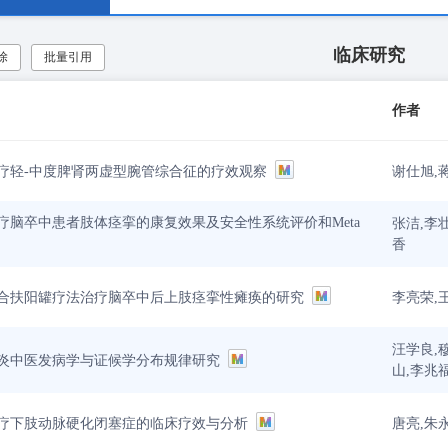
临床研究
除
批量引用
作者
谢仕旭,
疗轻-中度脾肾两虚型腕管综合征的疗效观察
疗脑卒中患者肢体痉挛的康复效果及安全性系统评价和Meta
张洁,李
香
李亮荣,
合扶阳罐疗法治疗脑卒中后上肢痉挛性瘫痪的研究
汪学良,
炎中医发病学与证候学分布规律研究
山,李兆
唐亮,朱
疗下肢动脉硬化闭塞症的临床疗效与分析