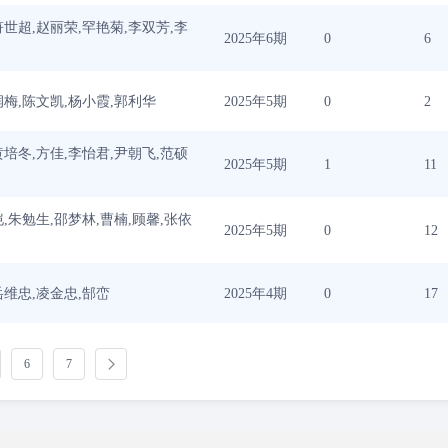
符世超,赵丽荣,罕艳菊,李双芳,李
2025年6期
0
6
润梅,陈文凯,杨小霞,郭利华
2025年5期
0
2
黄培冬,方佳,李怡君,尹朝飞,范硕
2025年5期
1
11
恺,朱勉生,邵梦林,曹楠,顾馨,张依
2025年5期
0
12
岳维忠,凌金忠,郜峦
2025年4期
0
17
6
7