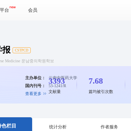
平台
会员
学报
CSTPCD
f Chinese Medicine 운남중의학원학보
主办单位：
云南中医药大学
3393
7.68
国内刊号：
53-1241/R
文献量
篇均被引次数
查看更多
特色栏目
统计分析
作者服务