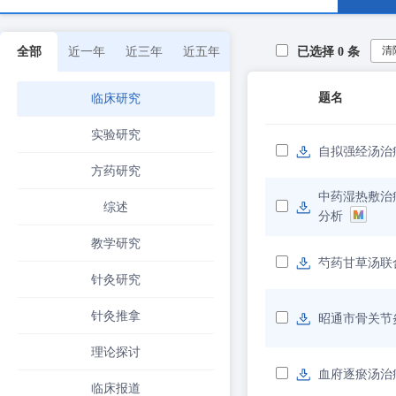
清
全部
近一年
近三年
近五年
已选择
0
条
题名
临床研究
实验研究
自拟强经汤治
方药研究
中药湿热敷治
综述
分析
教学研究
芍药甘草汤联
针灸研究
针灸推拿
昭通市骨关节
理论探讨
血府逐瘀汤治
临床报道