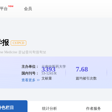
平台
会员
学报
CSTPCD
f Chinese Medicine 운남중의학원학보
主办单位：
云南中医药大学
3393
7.68
国内刊号：
53-1241/R
文献量
篇均被引次数
查看更多
特色栏目
统计分析
作者服务