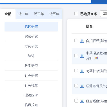
清
全部
近一年
近三年
近五年
已选择
0
条
题名
临床研究
实验研究
自拟强经汤治
方药研究
中药湿热敷治
综述
分析
教学研究
芍药甘草汤联
针灸研究
针灸推拿
昭通市骨关节
理论探讨
血府逐瘀汤治
临床报道