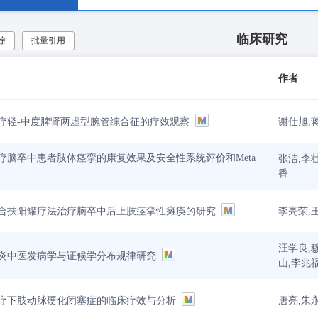
临床研究
除
批量引用
作者
谢仕旭,
疗轻-中度脾肾两虚型腕管综合征的疗效观察
疗脑卒中患者肢体痉挛的康复效果及安全性系统评价和Meta
张洁,李
香
李亮荣,
合扶阳罐疗法治疗脑卒中后上肢痉挛性瘫痪的研究
汪学良,
炎中医发病学与证候学分布规律研究
山,李兆
唐亮,朱
疗下肢动脉硬化闭塞症的临床疗效与分析