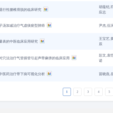
胡蕴铠,
退行性腰椎滑脱的临床研究
应志
尹杰,伍
子汤加减治疗气虚痰瘀型肺癌
王宝艺,
量表的中医临床应用研究
辰
彭文,袁
时穴法治疗气管插管引起声带麻痹的临床应用
诺
苗晓燕,
pace中医药治疗带下病可视化分析
1
2
3
4
5