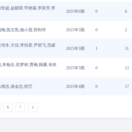
符世超,赵丽荣,罕艳菊,李双芳,李
2025年6期
0
6
润梅,陈文凯,杨小霞,郭利华
2025年5期
0
2
黄培冬,方佳,李怡君,尹朝飞,范硕
2025年5期
1
11
恺,朱勉生,邵梦林,曹楠,顾馨,张依
2025年5期
0
12
岳维忠,凌金忠,郜峦
2025年4期
0
17
6
7