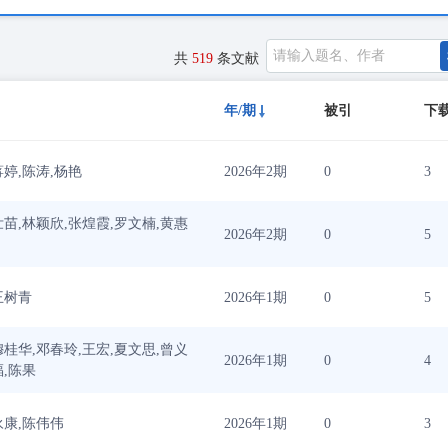
共
519
条文献
年/期
被引
下
蒋婷,陈涛,杨艳
2026年2期
0
3
壮苗,林颖欣,张煌霞,罗文楠,黄惠
2026年2期
0
5
王树青
2026年1期
0
5
穆桂华,邓春玲,王宏,夏文思,曾义
2026年1期
0
4
福,陈果
永康,陈伟伟
2026年1期
0
3