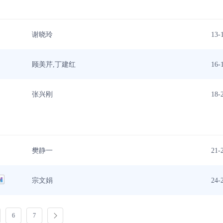
谢晓玲
13-
顾美芹,丁建红
16-
张兴刚
18-
樊静一
21-
宗文娟
24-
6
7