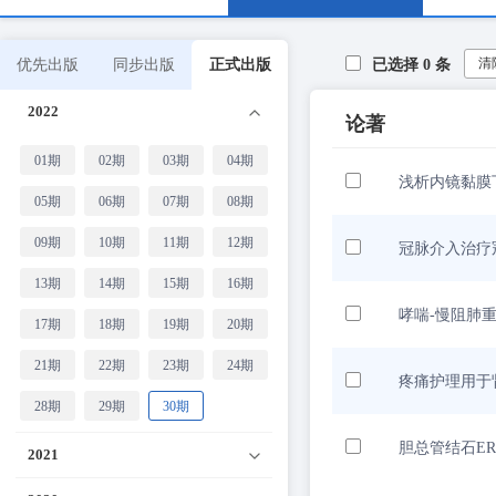
清
优先出版
同步出版
正式出版
已选择
0
条
2022
论著
01期
02期
03期
04期
浅析内镜黏膜下
05期
06期
07期
08期
09期
10期
11期
12期
冠脉介入治疗
13期
14期
15期
16期
哮喘-慢阻肺
17期
18期
19期
20期
21期
22期
23期
24期
疼痛护理用于
28期
29期
30期
胆总管结石E
2021