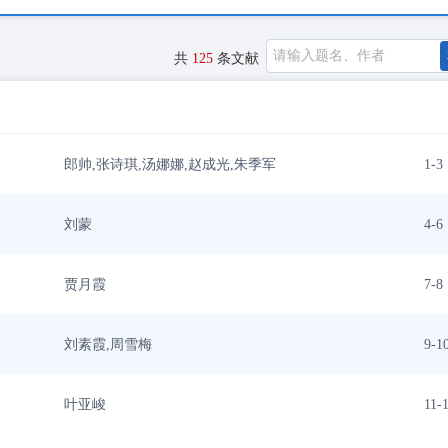
共
125
条文献
郎帅,张诗琪,汤娜娜,赵成光,朱季军
1-3
刘蒙
4-6
贾月霞
7-8
刘素霞,周雪梅
9-1
叶亚峻
11-