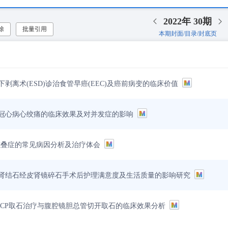
2022年
30期
除
批量引用
本期封面/目录/封底页
剥离术(ESD)诊治食管早癌(EEC)及癌前病变的临床价值
冠心病心绞痛的临床效果及对并发症的影响
重叠症的常见病因分析及治疗体会
肾结石经皮肾镜碎石手术后护理满意度及生活质量的影响研究
RCP取石治疗与腹腔镜胆总管切开取石的临床效果分析