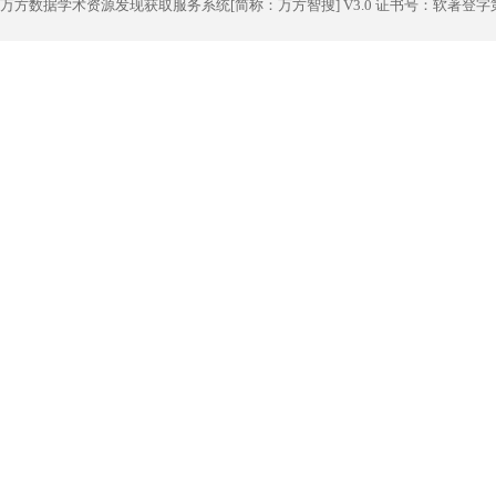
万方数据学术资源发现获取服务系统[简称：万方智搜] V3.0 证书号：软著登字第1