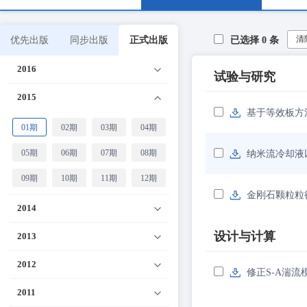
清
优先出版
同步出版
正式出版
已选择
0
条
2016
试验与研究
2015
基于等效板方
01期
02期
03期
04期
05期
06期
07期
08期
纳米流冷却液
09期
10期
11期
12期
金刚石颗粒粒
2014
设计与计算
2013
2012
修正S-A湍流模
2011