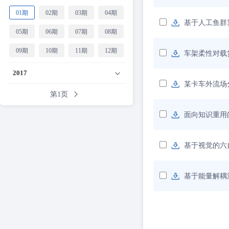
01期
02期
03期
04期
基于人工鱼群
05期
06期
07期
08期
09期
10期
11期
12期
车架柔性对载
2017
某卡车外流场
第1页
面向知识重用
基于视觉的六
基于能量解耦