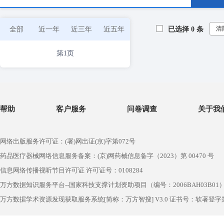
清
全部
近一年
近三年
近五年
已选择
0
条
第1页
帮助
客户服务
问卷调查
关于我
网络出版服务许可证：(署)网出证(京)字第072号
药品医疗器械网络信息服务备案：(京)网药械信息备字（2023）第 00470 号
信息网络传播视听节目许可证 许可证号：0108284
万方数据知识服务平台--国家科技支撑计划资助项目（编号：2006BAH03B01
万方数据学术资源发现获取服务系统[简称：万方智搜] V3.0 证书号：软著登字第1