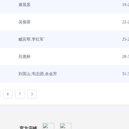
康晨晨
19-
吴俊蓉
22-
臧宾帮,李红军
25-
吕惠林
28-
刘英山,韦志团,余金芳
31-
6
7
官方店铺