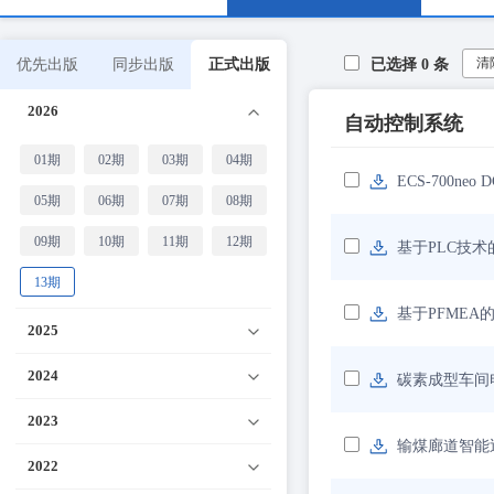
清
优先出版
同步出版
正式出版
已选择
0
条
2026
自动控制系统
01期
02期
03期
04期
ECS-700n
05期
06期
07期
08期
09期
10期
11期
12期
基于PLC技
13期
基于PFME
2025
2024
碳素成型车间
2023
输煤廊道智能
2022