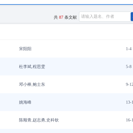
共
87
条文献
宋阳阳
1-4
杜李斌,程思雯
5-8
邓小棒,鲍士东
9-1
姚海峰
13-
陈顺青,赵志勇,史科钦
16-