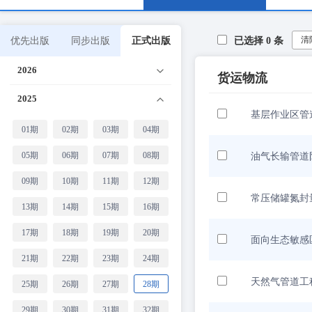
清
优先出版
同步出版
正式出版
已选择
0
条
2026
货运物流
2025
基层作业区管
01期
02期
03期
04期
05期
06期
07期
08期
油气长输管道
09期
10期
11期
12期
常压储罐氮封
13期
14期
15期
16期
17期
18期
19期
20期
面向生态敏感
21期
22期
23期
24期
天然气管道工程
25期
26期
27期
28期
29期
30期
31期
32期