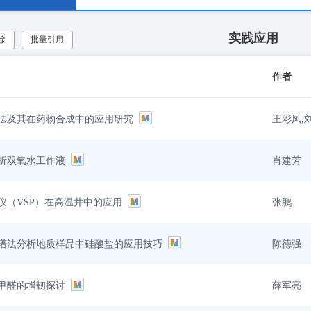
实践应用
除
批量引用
作者
王彩凤,
法及其在药物合成中的应用研究
肖建芳
析双氧水工作液
张鹏
仪（VSP）在高温井中的应用
陈德强
光谱法分析地质样品中硅酸盐的应用技巧
薛军亮
甲醛的增韧探讨