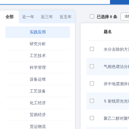
清
全部
近一年
近三年
近五年
已选择
0
条
题名
实践应用
研究分析
水分去除的方
工艺技术
气相色谱法分
科学管理
设备运维
井中地震测井
工艺设备
X 射线荧光
化工经济
贸易经济
聚乙二醇对聚
货运物流