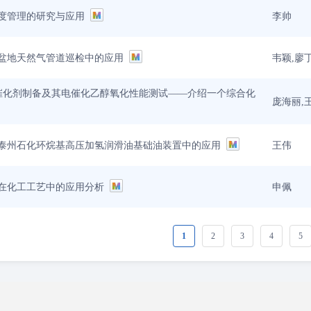
李帅
度管理的研究与应用
韦颖,廖
盆地天然气管道巡检中的应用
 纳米催化剂制备及其电催化乙醇氧化性能测试——介绍一个综合化
庞海丽,
王伟
泰州石化环烷基高压加氢润滑油基础油装置中的应用
申佩
在化工工艺中的应用分析
1
2
3
4
5