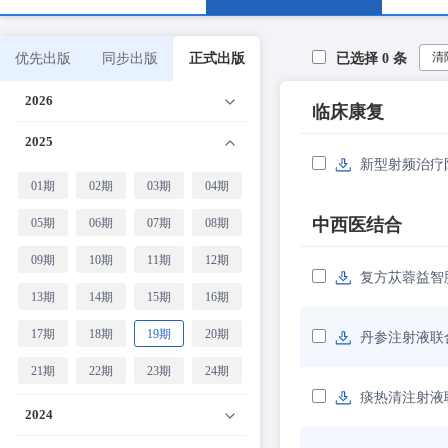
清
优先出版
同步出版
正式出版
已选择
0
条
2026
临床康复
2025
新型射频治疗
01期
02期
03期
04期
中西医结合
05期
06期
07期
08期
09期
10期
11期
12期
复方苁蓉益智
13期
14期
15期
16期
17期
18期
19期
20期
丹参注射液联
21期
22期
23期
24期
痰热清注射液
2024