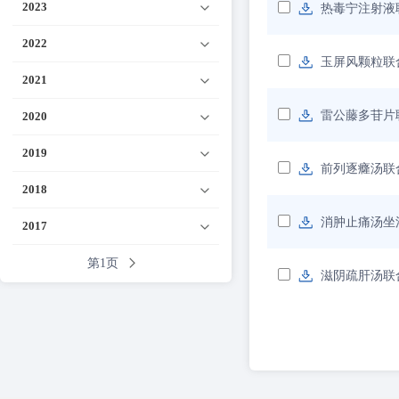
2023
热毒宁注射液
2022
玉屏风颗粒联
2021
雷公藤多苷片
2020
2019
前列逐癃汤联
2018
消肿止痛汤坐
2017
第1页
滋阴疏肝汤联