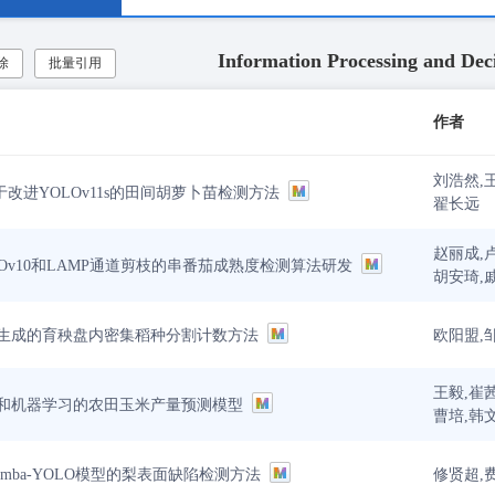
Information Processing and Dec
除
批量引用
作者
刘浩然,
基于改进YOLOv11s的田间胡萝卜苗检测方法
翟长远
赵丽成,
Ov10和LAMP通道剪枝的串番茄成熟度检测算法研发
胡安琦,
欧阳盟,
生成的育秧盘内密集稻种分割计数方法
王毅,崔
和机器学习的农田玉米产量预测模型
曹培,韩
修贤超,
mba-YOLO模型的梨表面缺陷检测方法