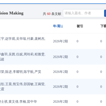
ision Making
共
60
条文献
年/期
被引
下
王宇,赵学观,吴华瑞,付豪,庞树杰,
2026年2期
0
0
卢鑫羽,吴茜,任妮,周玲莉,程雅雯,
2026年2期
0
0
戚超
邹荣,陈进,李耀明,陈宇航,严昊
2026年2期
0
0
茜彤,王晨,熊宝伟,邵国敏,王琬莹,
2026年2期
0
0
文霆
费士祺,黄文倩,李楠,苗中华
2026年2期
0
0