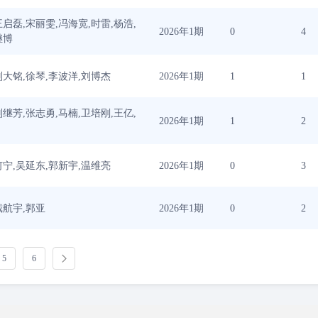
王启磊,宋丽雯,冯海宽,时雷,杨浩,
2026年1期
0
4
继博
刘大铭,徐琴,李波洋,刘博杰
2026年1期
1
1
刘继芳,张志勇,马楠,卫培刚,王亿,
2026年1期
1
2
何宁,吴延东,郭新宇,温维亮
2026年1期
0
3
戴航宇,郭亚
2026年1期
0
2
5
6