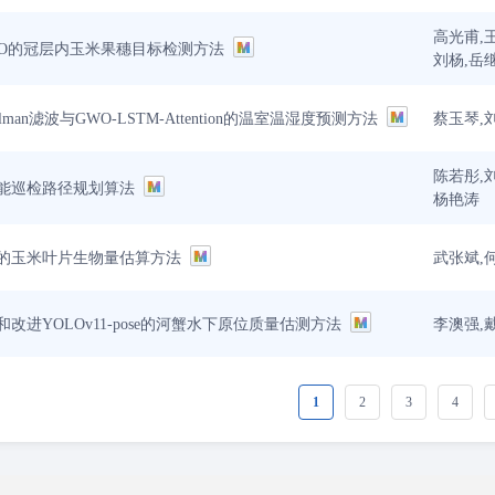
高光甫,
OLO的冠层内玉米果穗目标检测方法
刘杨,岳
蔡玉琴,
man滤波与GWO-LSTM-Attention的温室温湿度预测方法
陈若彤,
能巡检路径规划算法
杨艳涛
武张斌,
的玉米叶片生物量估算方法
李澳强,
改进YOLOv11-pose的河蟹水下原位质量估测方法
1
2
3
4