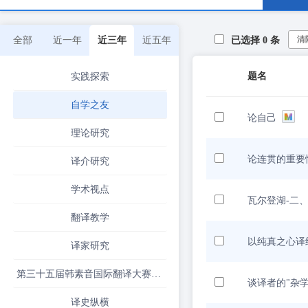
清
全部
近一年
近三年
近五年
已选择
0
条
题名
实践探索
自学之友
论自己
理论研究
论连贯的重要
译介研究
学术视点
瓦尔登湖-二
翻译教学
以纯真之心译
译家研究
第三十五届韩素音国际翻译大赛揭晓
谈译者的"杂
译史纵横