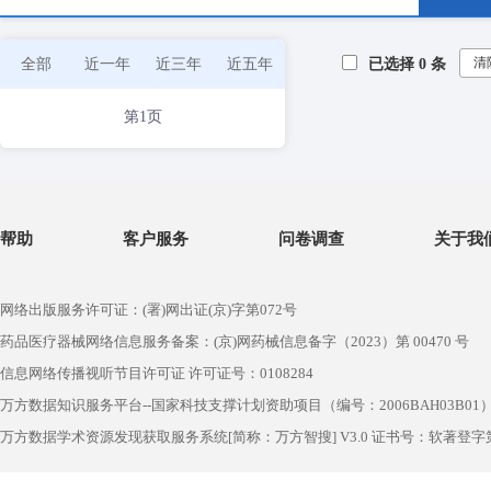
清
全部
近一年
近三年
近五年
已选择
0
条
第1页
帮助
客户服务
问卷调查
关于我
网络出版服务许可证：(署)网出证(京)字第072号
药品医疗器械网络信息服务备案：(京)网药械信息备字（2023）第 00470 号
信息网络传播视听节目许可证 许可证号：0108284
万方数据知识服务平台--国家科技支撑计划资助项目（编号：2006BAH03B01
万方数据学术资源发现获取服务系统[简称：万方智搜] V3.0 证书号：软著登字第1