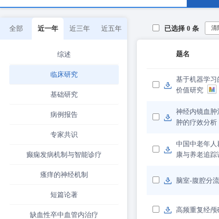
清
全部
近一年
近三年
近五年
已选择
0
条
题名
综述
临床研究
基于机器学习
价值研究
基础研究
神经内镜血肿
病例报告
肿的疗效分析
专家共识
中国中老年人
癫痫发病机制与智能诊疗
康与养老追踪
瘙痒的神经机制
脑室-腹腔分
短篇论著
高频重复经颅
缺血性卒中血管内治疗